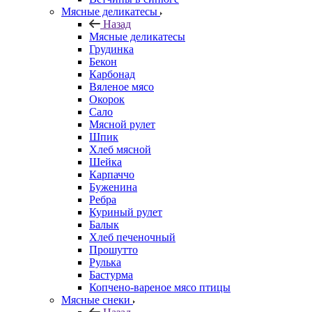
Мясные деликатесы
Назад
Мясные деликатесы
Грудинка
Бекон
Карбонад
Вяленое мясо
Окорок
Сало
Мясной рулет
Шпик
Хлеб мясной
Шейка
Карпаччо
Буженина
Ребра
Куриный рулет
Балык
Хлеб печеночный
Прошутто
Рулька
Бастурма
Копчено-вареное мясо птицы
Мясные снеки