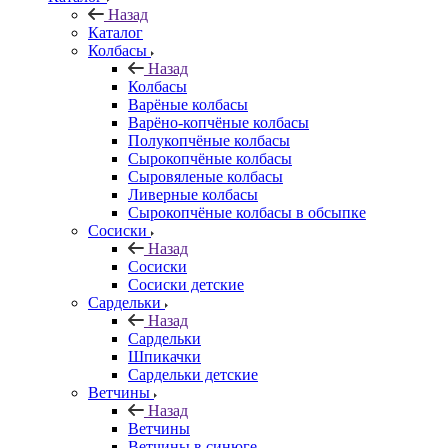
Назад
Каталог
Колбасы
Назад
Колбасы
Варёные колбасы
Варёно-копчёные колбасы
Полукопчёные колбасы
Сырокопчёные колбасы
Сыровяленые колбасы
Ливерные колбасы
Сырокопчёные колбасы в обсыпке
Сосиски
Назад
Сосиски
Сосиски детские
Сардельки
Назад
Сардельки
Шпикачки
Сардельки детские
Ветчины
Назад
Ветчины
Ветчины в синюге