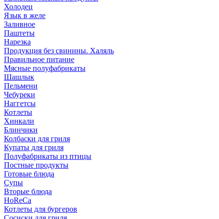
Холодец
Язык в желе
Заливное
Паштеты
Нарезка
Продукция без свинины. Халяль
Правильное питание
Мясные полуфабрикаты
Шашлык
Пельмени
Чебуреки
Наггетсы
Котлеты
Хинкали
Блинчики
Колбаски для гриля
Купаты для гриля
Полуфабрикаты из птицы
Постные продукты
Готовые блюда
Супы
Вторые блюда
HoReCa
Котлеты для бургеров
Сосиски для гриля