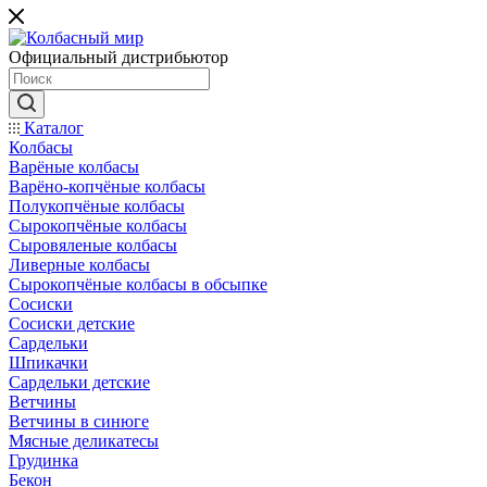
Официальный дистрибьютор
Каталог
Колбасы
Варёные колбасы
Варёно-копчёные колбасы
Полукопчёные колбасы
Сырокопчёные колбасы
Сыровяленые колбасы
Ливерные колбасы
Сырокопчёные колбасы в обсыпке
Сосиски
Сосиски детские
Сардельки
Шпикачки
Сардельки детские
Ветчины
Ветчины в синюге
Мясные деликатесы
Грудинка
Бекон