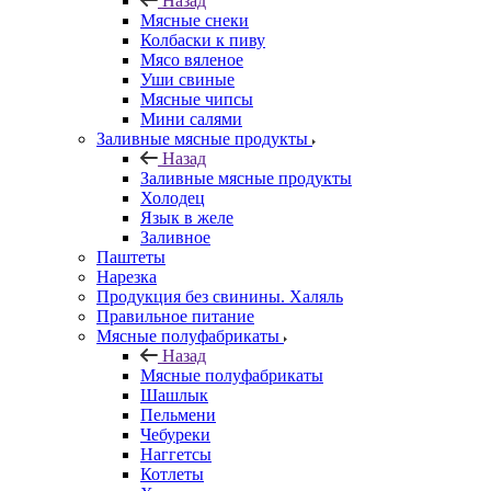
Назад
Мясные снеки
Колбаски к пиву
Мясо вяленое
Уши свиные
Мясные чипсы
Мини салями
Заливные мясные продукты
Назад
Заливные мясные продукты
Холодец
Язык в желе
Заливное
Паштеты
Нарезка
Продукция без свинины. Халяль
Правильное питание
Мясные полуфабрикаты
Назад
Мясные полуфабрикаты
Шашлык
Пельмени
Чебуреки
Наггетсы
Котлеты