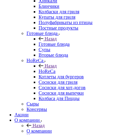
Хинкали
Блинчики
Колбаски для гриля
Купаты для гриля
Полуфабрикаты из птицы
Постные продукты
Готовые блюда
Назад
Готовые блюда
Супы
Вторые блюда
HoReCa
Назад
HoReCa
Котлеты для бургеров
Сосиски для гриля
Сосиски для хот-догов
Сосиски для выпечки
Колбаса для Пиццы
Сыры
Консервы
Акции
О компании
Назад
О компании