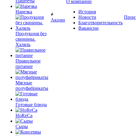
Паштеты
О компании
Нарезка
История
Новости
Прои
Акции
Благотворительность
Вакансии
Продукция без
свинины.
Халяль
Правильное
питание
Мясные
полуфабрикаты
Готовые блюда
HoReCa
Сыры