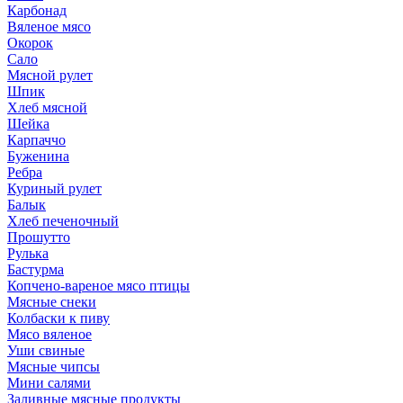
Карбонад
Вяленое мясо
Окорок
Сало
Мясной рулет
Шпик
Хлеб мясной
Шейка
Карпаччо
Буженина
Ребра
Куриный рулет
Балык
Хлеб печеночный
Прошутто
Рулька
Бастурма
Копчено-вареное мясо птицы
Мясные снеки
Колбаски к пиву
Мясо вяленое
Уши свиные
Мясные чипсы
Мини салями
Заливные мясные продукты