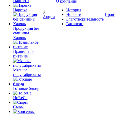
Паштеты
О компании
Нарезка
История
Новости
Прои
Акции
Благотворительность
Вакансии
Продукция без
свинины.
Халяль
Правильное
питание
Мясные
полуфабрикаты
Готовые блюда
HoReCa
Сыры