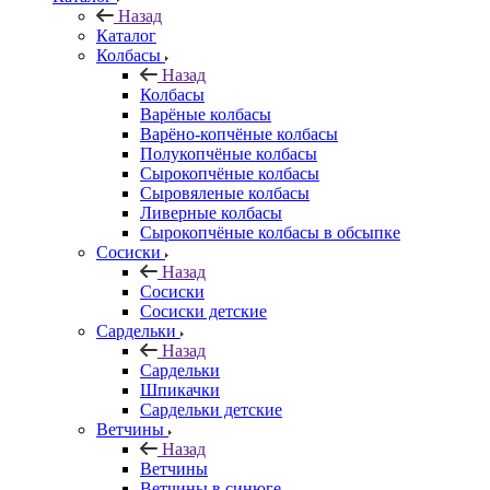
Назад
Каталог
Колбасы
Назад
Колбасы
Варёные колбасы
Варёно-копчёные колбасы
Полукопчёные колбасы
Сырокопчёные колбасы
Сыровяленые колбасы
Ливерные колбасы
Сырокопчёные колбасы в обсыпке
Сосиски
Назад
Сосиски
Сосиски детские
Сардельки
Назад
Сардельки
Шпикачки
Сардельки детские
Ветчины
Назад
Ветчины
Ветчины в синюге