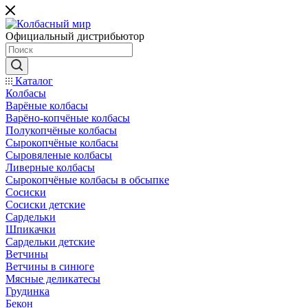
Официальный дистрибьютор
Каталог
Колбасы
Варёные колбасы
Варёно-копчёные колбасы
Полукопчёные колбасы
Сырокопчёные колбасы
Сыровяленые колбасы
Ливерные колбасы
Сырокопчёные колбасы в обсыпке
Сосиски
Сосиски детские
Сардельки
Шпикачки
Сардельки детские
Ветчины
Ветчины в синюге
Мясные деликатесы
Грудинка
Бекон