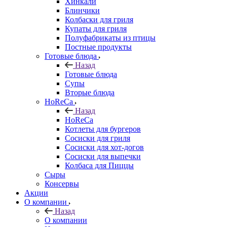
Хинкали
Блинчики
Колбаски для гриля
Купаты для гриля
Полуфабрикаты из птицы
Постные продукты
Готовые блюда
Назад
Готовые блюда
Супы
Вторые блюда
HoReCa
Назад
HoReCa
Котлеты для бургеров
Сосиски для гриля
Сосиски для хот-догов
Сосиски для выпечки
Колбаса для Пиццы
Сыры
Консервы
Акции
О компании
Назад
О компании