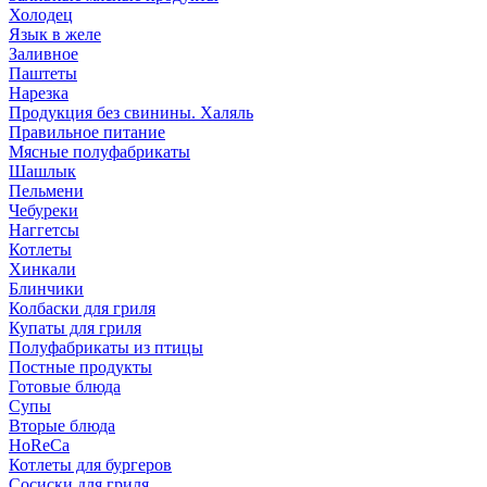
Холодец
Язык в желе
Заливное
Паштеты
Нарезка
Продукция без свинины. Халяль
Правильное питание
Мясные полуфабрикаты
Шашлык
Пельмени
Чебуреки
Наггетсы
Котлеты
Хинкали
Блинчики
Колбаски для гриля
Купаты для гриля
Полуфабрикаты из птицы
Постные продукты
Готовые блюда
Супы
Вторые блюда
HoReCa
Котлеты для бургеров
Сосиски для гриля