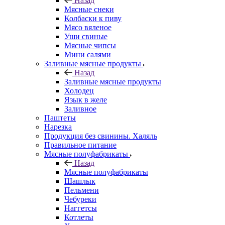
Назад
Мясные снеки
Колбаски к пиву
Мясо вяленое
Уши свиные
Мясные чипсы
Мини салями
Заливные мясные продукты
Назад
Заливные мясные продукты
Холодец
Язык в желе
Заливное
Паштеты
Нарезка
Продукция без свинины. Халяль
Правильное питание
Мясные полуфабрикаты
Назад
Мясные полуфабрикаты
Шашлык
Пельмени
Чебуреки
Наггетсы
Котлеты