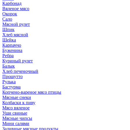
Карбонад
Вяленое мясо
Окорок
Сало
Мясной рулет
Шпик
Хлеб мясной
Шейка
Карпаччо
Буженина
Ребра
Куриный рулет
Балык
Хлеб печеночный
Прошутто
Рулька
Бастурма
Копчено-вареное мясо птицы
Мясные снеки
Колбаски к пиву
Мясо вяленое
Уши свиные
Мясные чипсы
Мини салями
Заливные мясные продукты