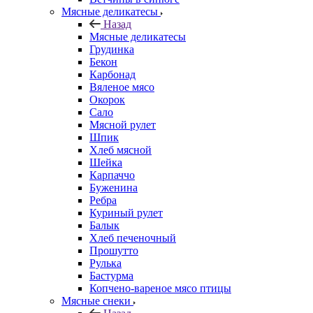
Мясные деликатесы
Назад
Мясные деликатесы
Грудинка
Бекон
Карбонад
Вяленое мясо
Окорок
Сало
Мясной рулет
Шпик
Хлеб мясной
Шейка
Карпаччо
Буженина
Ребра
Куриный рулет
Балык
Хлеб печеночный
Прошутто
Рулька
Бастурма
Копчено-вареное мясо птицы
Мясные снеки