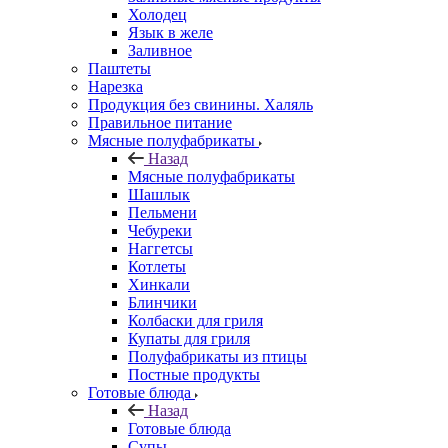
Холодец
Язык в желе
Заливное
Паштеты
Нарезка
Продукция без свинины. Халяль
Правильное питание
Мясные полуфабрикаты
Назад
Мясные полуфабрикаты
Шашлык
Пельмени
Чебуреки
Наггетсы
Котлеты
Хинкали
Блинчики
Колбаски для гриля
Купаты для гриля
Полуфабрикаты из птицы
Постные продукты
Готовые блюда
Назад
Готовые блюда
Супы