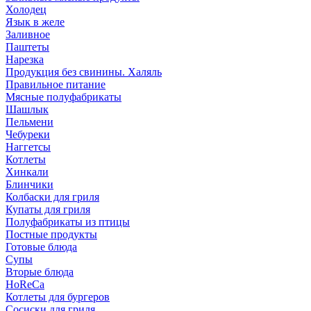
Холодец
Язык в желе
Заливное
Паштеты
Нарезка
Продукция без свинины. Халяль
Правильное питание
Мясные полуфабрикаты
Шашлык
Пельмени
Чебуреки
Наггетсы
Котлеты
Хинкали
Блинчики
Колбаски для гриля
Купаты для гриля
Полуфабрикаты из птицы
Постные продукты
Готовые блюда
Супы
Вторые блюда
HoReCa
Котлеты для бургеров
Сосиски для гриля