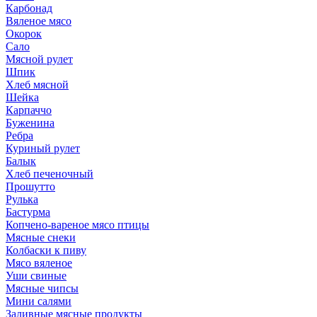
Карбонад
Вяленое мясо
Окорок
Сало
Мясной рулет
Шпик
Хлеб мясной
Шейка
Карпаччо
Буженина
Ребра
Куриный рулет
Балык
Хлеб печеночный
Прошутто
Рулька
Бастурма
Копчено-вареное мясо птицы
Мясные снеки
Колбаски к пиву
Мясо вяленое
Уши свиные
Мясные чипсы
Мини салями
Заливные мясные продукты