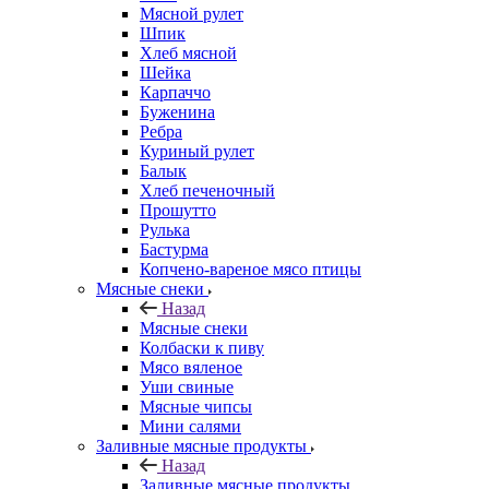
Мясной рулет
Шпик
Хлеб мясной
Шейка
Карпаччо
Буженина
Ребра
Куриный рулет
Балык
Хлеб печеночный
Прошутто
Рулька
Бастурма
Копчено-вареное мясо птицы
Мясные снеки
Назад
Мясные снеки
Колбаски к пиву
Мясо вяленое
Уши свиные
Мясные чипсы
Мини салями
Заливные мясные продукты
Назад
Заливные мясные продукты