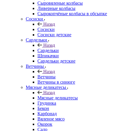
Сыровяленые колбасы
Ливерные колбасы
Сырокопчёные колбасы в обсыпке
Сосиски
Назад
Сосиски
Сосиски детские
Сардельки
Назад
Сардельки
Шпикачки
Сардельки детские
Ветчины
Назад
Ветчины
Ветчины в синюге
Мясные деликатесы
Назад
Мясные деликатесы
Грудинка
Бекон
Карбонад
Вяленое мясо
Окорок
Сало