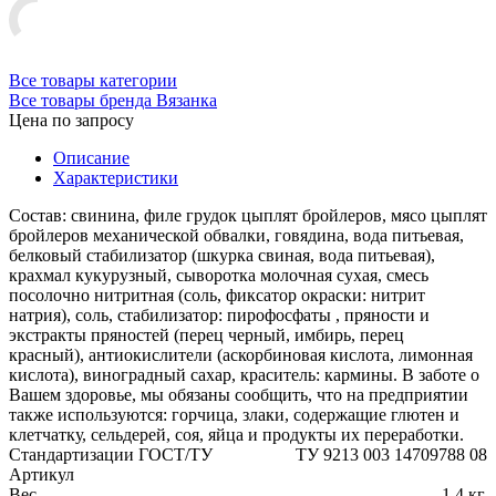
Все товары категории
Все товары бренда Вязанка
Цена по запросу
Описание
Характеристики
Состав: свинина, филе грудок цыплят бройлеров, мясо цыплят
бройлеров механической обвалки, говядина, вода питьевая,
белковый стабилизатор (шкурка свиная, вода питьевая),
крахмал кукурузный, сыворотка молочная сухая, смесь
посолочно нитритная (соль, фиксатор окраски: нитрит
натрия), соль, стабилизатор: пирофосфаты , пряности и
экстракты пряностей (перец черный, имбирь, перец
красный), антиокислители (аскорбиновая кислота, лимонная
кислота), виноградный сахар, краситель: кармины. В заботе о
Вашем здоровье, мы обязаны сообщить, что на предприятии
также используются: горчица, злаки, содержащие глютен и
клетчатку, сельдерей, соя, яйца и продукты их переработки.
Стандартизации ГОСТ/ТУ
ТУ 9213 003 14709788 08
Артикул
Вес
1,4 кг.