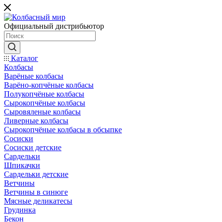
Официальный дистрибьютор
Каталог
Колбасы
Варёные колбасы
Варёно-копчёные колбасы
Полукопчёные колбасы
Сырокопчёные колбасы
Сыровяленые колбасы
Ливерные колбасы
Сырокопчёные колбасы в обсыпке
Сосиски
Сосиски детские
Сардельки
Шпикачки
Сардельки детские
Ветчины
Ветчины в синюге
Мясные деликатесы
Грудинка
Бекон